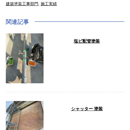
建築塗装工事部門
,
施工実績
関連記事
塩ビ配管塗装
Before ＆ After …
シャッター 塗装
Before After …