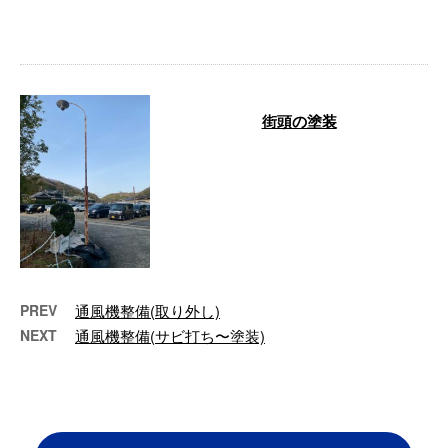
Before ＆ After …
街頭の塗装
公民館の周りの街頭のご依頼が
ありましたので、 塗装の施行さ
せていただき …
PREV
通風機整備(取り外し)
NEXT
通風機整備(サビ打ち〜塗装)