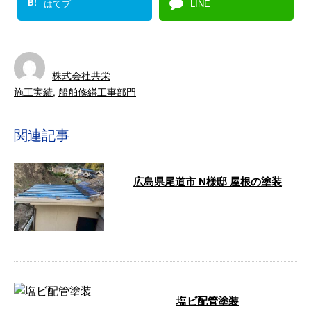
B!
はてブ
LINE
株式会社共栄
施工実績
,
船舶修繕工事部門
関連記事
広島県尾道市 N様邸 屋根の塗装
N様邸より 住宅の屋根(瓦棒)の塗
装施行いたしました。 Before A
…
塩ビ配管塗装