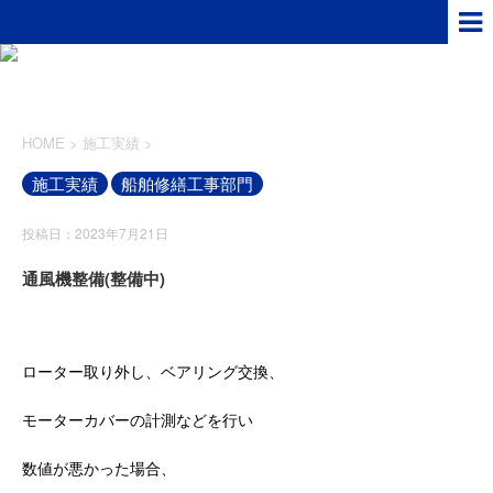
HOME
>
施工実績
>
施工実績
船舶修繕工事部門
投稿日：2023年7月21日
通風機整備(整備中)
ローター取り外し、ベアリング交換、
モーターカバーの計測などを行い
数値が悪かった場合、