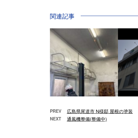
関連記事
PREV
広島県尾道市 N様邸 屋根の塗装
NEXT
通風機整備(整備中)
ガソリンスタンド ピット
オ
内塗装
オ