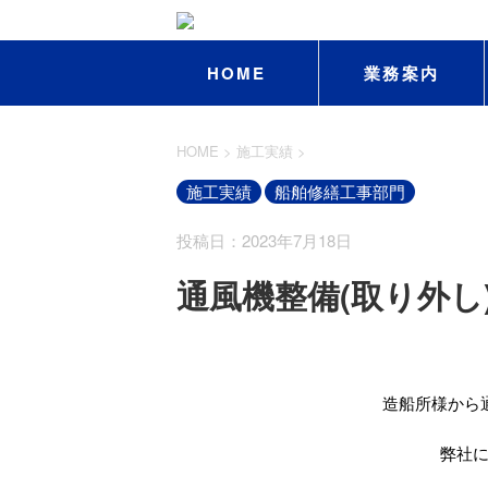
HOME
業務案内
HOME
>
施工実績
>
施工実績
船舶修繕工事部門
投稿日：2023年7月18日
通風機整備(取り外し
造船所様から
弊社