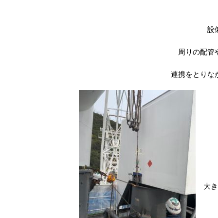
設
周りの配管
連携をとりな
大き